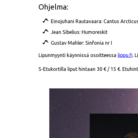
Ohjelma:
Einojuhani Rautavaara: Cantus Arcticu
Jean Sibelius: Humoreskit
Gustav Mahler: Sinfonia nr I
Lipunmyynti käynnissä osoitteessa
lippu.fi
. 
S-Etukortilla liput hintaan 30 € / 15 €. Etuhin