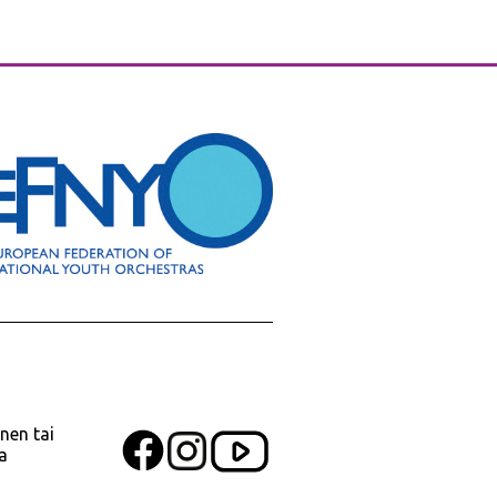
nen tai
a