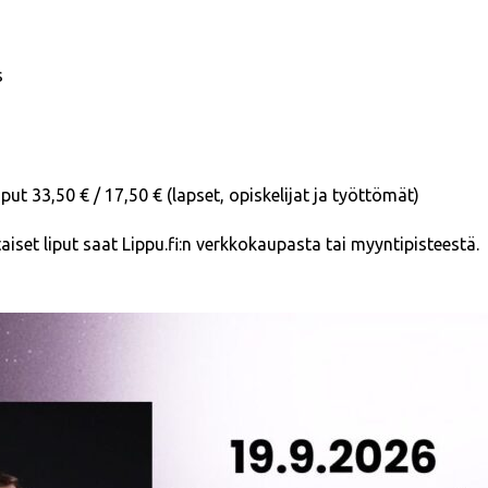
s
Liput 33,50 € / 17,50 € (lapset, opiskelijat ja työttömät)
taiset liput saat Lippu.fi:n verkkokaupasta tai myyntipisteestä.