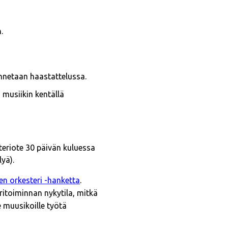
.
nnetaan haastattelussa.
 musiikin kentällä
steriote 30 päivän kuluessa
yä).
n orkesteri -hanketta
.
itoiminnan nykytila, mitkä
e muusikoille työtä