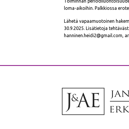
Toiminnan periodiluontoisuuden
loma-aikoihin. Palkkiossa erotet
Lähetä vapaamuotoinen hakemus
30.9.2025. Lisätietoja tehtäväs
hanninen.heidi2@gmail.com, arki