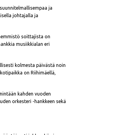
a suunnitelmallisempaa ja
ella johtajalla ja
Enemmistö soittajista on
hankkia musiikkialan eri
llisesti kolmesta päivästä noin
 kotipaikka on Riihimäellä,
 enintään kahden vuoden
suuden orkesteri -hankkeen sekä