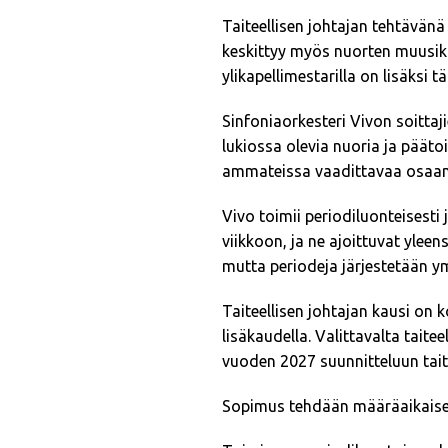
Taiteellisen johtajan tehtävänä
keskittyy myös nuorten muusiko
ylikapellimestarilla on lisäksi
Sinfoniaorkesteri Vivon soittaj
lukiossa olevia nuoria ja pääto
ammateissa vaadittavaa osaami
Vivo toimii periodiluonteisesti
viikkoon, ja ne ajoittuvat yleen
mutta periodeja järjestetään 
Taiteellisen johtajan kausi on
lisäkaudella. Valittavalta tait
vuoden 2027 suunnitteluun tait
Sopimus tehdään määräaikaise