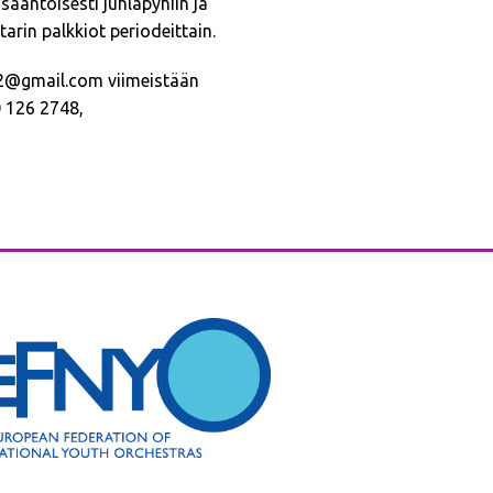
ääntöisesti juhlapyhiin ja
arin palkkiot periodeittain.
i2@gmail.com viimeistään
0 126 2748,