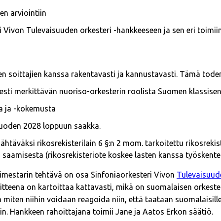
en arviointiin
i Vivon Tulevaisuuden orkesteri -hankkeeseen ja sen eri toimiin
en soittajien kanssa rakentavasti ja kannustavasti. Tämä tode
sti merkittävän nuoriso-orkesterin roolista Suomen klassisen
a ja -kokemusta
vuoden 2028 loppuun saakka.
ähtäväksi rikosrekisterilain 6 §:n 2 mom. tarkoitettu rikosreki
 saamisesta (rikosrekisteriote koskee lasten kanssa työskentel
ellimestarin tehtävä on osa Sinfoniaorkesteri Vivon
Tulevaisuude
tteena on kartoittaa kattavasti, mikä on suomalaisen orkester
miten niihin voidaan reagoida niin, että taataan suomalaisill
in. Hankkeen rahoittajana toimii Jane ja Aatos Erkon säätiö.