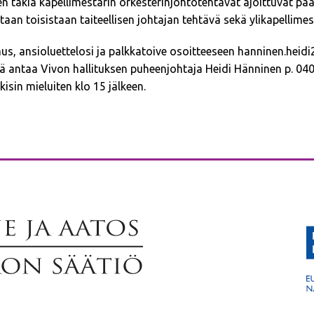
 takia kapellimestarin orkesterinjohtotehtävät ajoittuvat pääs
aan toisistaan taiteellisen johtajan tehtävä sekä ylikapellimest
, ansioluettelosi ja palkkatoive osoitteeseen hanninen.heid
tä antaa Vivon hallituksen puheenjohtaja Heidi Hänninen p. 04
sin mieluiten klo 15 jälkeen.