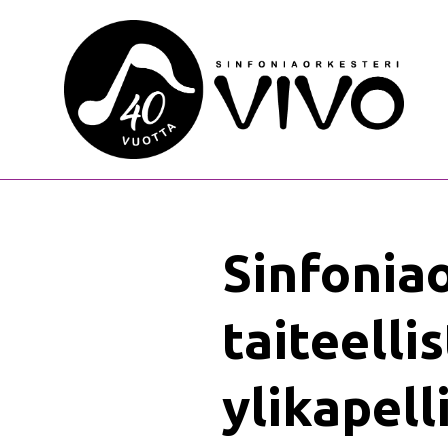
Sinfonia
taiteellis
ylikapell