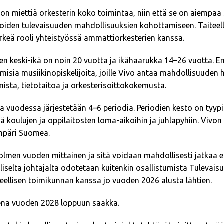
 on miettiä orkesterin koko toimintaa, niin että se on aiempa
iden tulevaisuuden mahdollisuuksien kohottamiseen. Taiteellis
 tärkeä rooli yhteistyössä ammattiorkesterien kanssa.
ien keski-ikä on noin 20 vuotta ja ikähaarukka 14–26 vuotta. 
imisia musiikinopiskelijoita, joille Vivo antaa mahdollisuuden 
sta, tietotaitoa ja orkesterisoittokokemusta.
 ja vuodessa järjestetään 4–6 periodia. Periodien kesto on tyypi
sä koulujen ja oppilaitosten loma-aikoihin ja juhlapyhiin. Vivon
ympäri Suomea.
 kolmen vuoden mittainen ja sitä voidaan mahdollisesti jatkaa
eelliselta johtajalta odotetaan kuitenkin osallistumista Tulevai
eellisen toimikunnan kanssa jo vuoden 2026 alusta lähtien.
na vuoden 2028 loppuun saakka.