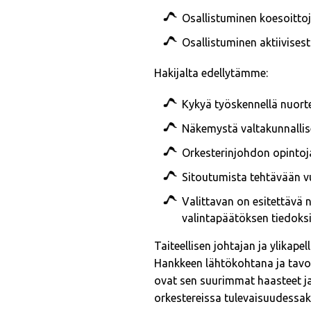
Osallistuminen koesoittoj
Osallistuminen aktiivisest
Hakijalta edellytämme:
Kykyä työskennellä nuort
Näkemystä valtakunnallise
Orkesterinjohdon opintoj
Sitoutumista tehtävään 
Valittavan on esitettävä n
valintapäätöksen tiedoksi
Taiteellisen johtajan ja ylikap
Hankkeen lähtökohtana ja tavoi
ovat sen suurimmat haasteet ja 
orkestereissa tulevaisuudessak