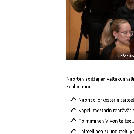
Sinfoniao
Nuorten soittajien valtakunnall
kuuluu mm:
Nuoriso-orkesterin taitee
Kapellimestarin tehtävät e
Toimiminen Vivon taiteell
Taiteellinen suunnittelu y