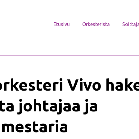
Etusivu
Orkesterista
Soittaj
orkesteri Vivo hak
ta johtajaa ja
imestaria