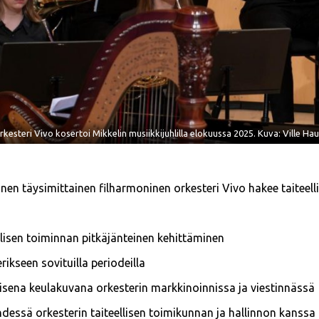
rkesteri Vivo kosertoi Mikkelin musiikkijuhlilla elokuussa 2025. Kuva: Ville Ha
inen täysimittainen filharmoninen orkesteri Vivo hakee taiteelli
llisen toiminnan pitkäjänteinen kehittäminen
rikseen sovituilla periodeilla
isena keulakuvana orkesterin markkinoinnissa ja viestinnässä
hdessä orkesterin taiteellisen toimikunnan ja hallinnon kanssa